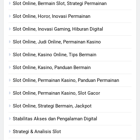
Slot Online, Bermain Slot, Strategi Permainan
Slot Online, Horor, Inovasi Permainan
Slot Online, Inovasi Gaming, Hiburan Digital
Slot Online, Judi Online, Permainan Kasino
Slot Online, Kasino Online, Tips Bermain
Slot Online, Kasino, Panduan Bermain
Slot Online, Permainan Kasino, Panduan Permainan
Slot Online, Permainan Kasino, Slot Gacor
Slot Online, Strategi Bermain, Jackpot
Stabilitas Akses dan Pengalaman Digital
Strategi & Analisis Slot