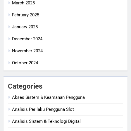
March 2025
February 2025
January 2025
December 2024
November 2024
October 2024
Categories
Akses Sistem & Keamanan Pengguna
Analisis Perilaku Pengguna Slot
Analisis Sistem & Teknologi Digital