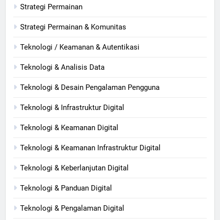
Strategi Permainan
Strategi Permainan & Komunitas
Teknologi / Keamanan & Autentikasi
Teknologi & Analisis Data
Teknologi & Desain Pengalaman Pengguna
Teknologi & Infrastruktur Digital
Teknologi & Keamanan Digital
Teknologi & Keamanan Infrastruktur Digital
Teknologi & Keberlanjutan Digital
Teknologi & Panduan Digital
Teknologi & Pengalaman Digital