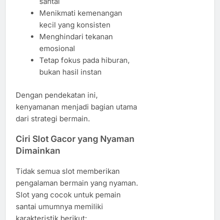
santai
Menikmati kemenangan
kecil yang konsisten
Menghindari tekanan
emosional
Tetap fokus pada hiburan,
bukan hasil instan
Dengan pendekatan ini,
kenyamanan menjadi bagian utama
dari strategi bermain.
Ciri Slot Gacor yang Nyaman
Dimainkan
Tidak semua slot memberikan
pengalaman bermain yang nyaman.
Slot yang cocok untuk pemain
santai umumnya memiliki
karakteristik berikut: