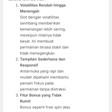
Volatilitas Rendah hingga
Menengah
Slot dengan volatilitas
seimbang memberikan
kemenangan lebih sering,
meskipun nilainya tidak
besar. Ini membuat
permainan terasa stabil dan
tidak menegangkan.
Tampilan Sederhana dan
Responsif
Antarmuka yang rapi dan
mudah dipahami membantu
pemain fokus pada
permainan tanpa distraksi.
Fitur Bonus yang Tidak
Rumit
Bonus seperti free spin atau