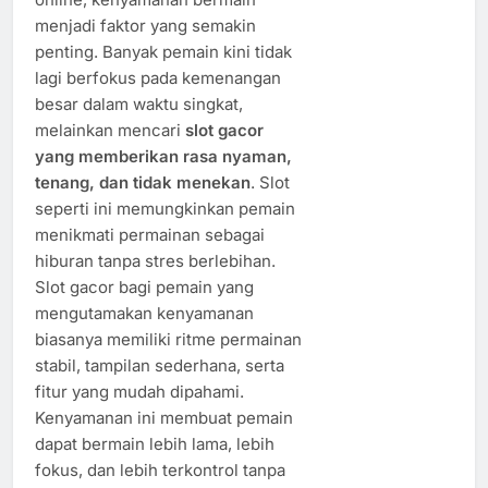
menjadi faktor yang semakin
penting. Banyak pemain kini tidak
lagi berfokus pada kemenangan
besar dalam waktu singkat,
melainkan mencari
slot gacor
yang memberikan rasa nyaman,
tenang, dan tidak menekan
. Slot
seperti ini memungkinkan pemain
menikmati permainan sebagai
hiburan tanpa stres berlebihan.
Slot gacor bagi pemain yang
mengutamakan kenyamanan
biasanya memiliki ritme permainan
stabil, tampilan sederhana, serta
fitur yang mudah dipahami.
Kenyamanan ini membuat pemain
dapat bermain lebih lama, lebih
fokus, dan lebih terkontrol tanpa