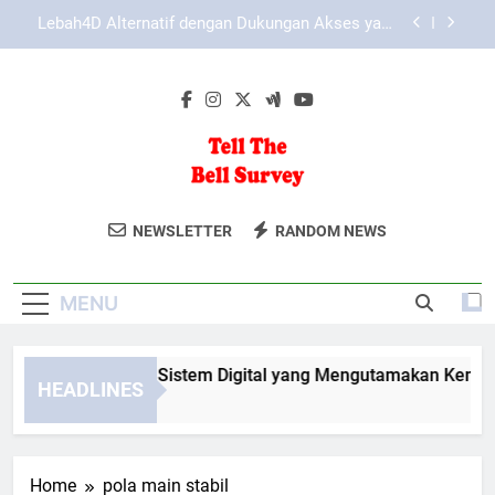
Skip
Cara Mengenali Halaman Slot Lebah4D yang
to
Aman Digunakan
content
LAE138 Login dan Cara Mengelola Informasi
Akun dengan Aman
Slot Lebah4D dan Sistem Digital yang
Mengutamakan Kemudahan Pengguna
Lebah4D Alternatif dengan Dukungan Akses yang
Lebih Stabil
Tell The Bell
Ikuti Survei Tell The Bell Dan Berikan
Cara Mengenali Halaman Slot Lebah4D yang
NEWSLETTER
RANDOM NEWS
Aman Digunakan
Survey
Pendapat Anda. Solusi Untuk
LAE138 Login dan Cara Mengelola Informasi
Pengalaman Makan Yang Lebih Baik.
Akun dengan Aman
MENU
ot Lebah4D dan Sistem Digital yang Mengutamakan Kemudah
HEADLINES
Months Ago
Home
pola main stabil