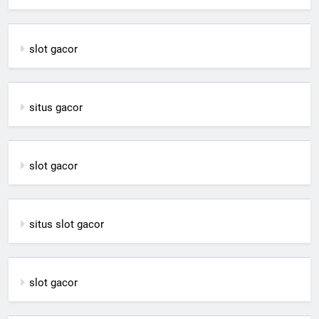
slot gacor
situs gacor
slot gacor
situs slot gacor
slot gacor