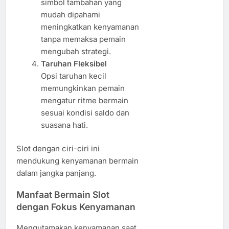
simbol tambahan yang
mudah dipahami
meningkatkan kenyamanan
tanpa memaksa pemain
mengubah strategi.
Taruhan Fleksibel
Opsi taruhan kecil
memungkinkan pemain
mengatur ritme bermain
sesuai kondisi saldo dan
suasana hati.
Slot dengan ciri-ciri ini
mendukung kenyamanan bermain
dalam jangka panjang.
Manfaat Bermain Slot
dengan Fokus Kenyamanan
Mengutamakan kenyamanan saat