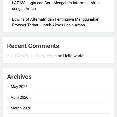
LAE138 Login dan Cara Mengelola Informasi Akun
dengan Aman
Edwinslot Alternatif dan Pentingnya Menggunakan
Browser Terbaru untuk Akses Lebih Aman
Recent Comments
A WordPress Commenter
on
Hello world!
Archives
May 2026
April 2026
March 2026