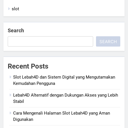
slot
Search
SEARCH
Recent Posts
Slot Lebah4D dan Sistem Digital yang Mengutamakan
Kemudahan Pengguna
Lebah4D Alternatif dengan Dukungan Akses yang Lebih
Stabil
Cara Mengenali Halaman Slot Lebah4D yang Aman
Digunakan