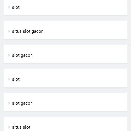
slot
situs slot gacor
slot gacor
slot
slot gacor
situs slot