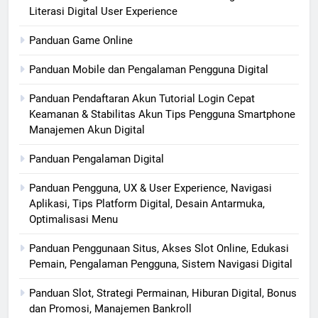
Literasi Digital User Experience
Panduan Game Online
Panduan Mobile dan Pengalaman Pengguna Digital
Panduan Pendaftaran Akun Tutorial Login Cepat
Keamanan & Stabilitas Akun Tips Pengguna Smartphone
Manajemen Akun Digital
Panduan Pengalaman Digital
Panduan Pengguna, UX & User Experience, Navigasi
Aplikasi, Tips Platform Digital, Desain Antarmuka,
Optimalisasi Menu
Panduan Penggunaan Situs, Akses Slot Online, Edukasi
Pemain, Pengalaman Pengguna, Sistem Navigasi Digital
Panduan Slot, Strategi Permainan, Hiburan Digital, Bonus
dan Promosi, Manajemen Bankroll