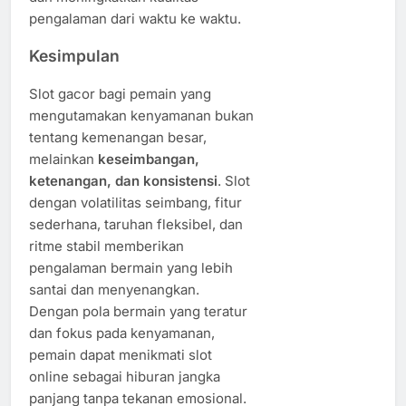
pengalaman dari waktu ke waktu.
Kesimpulan
Slot gacor bagi pemain yang
mengutamakan kenyamanan bukan
tentang kemenangan besar,
melainkan
keseimbangan,
ketenangan, dan konsistensi
. Slot
dengan volatilitas seimbang, fitur
sederhana, taruhan fleksibel, dan
ritme stabil memberikan
pengalaman bermain yang lebih
santai dan menyenangkan.
Dengan pola bermain yang teratur
dan fokus pada kenyamanan,
pemain dapat menikmati slot
online sebagai hiburan jangka
panjang tanpa tekanan emosional.