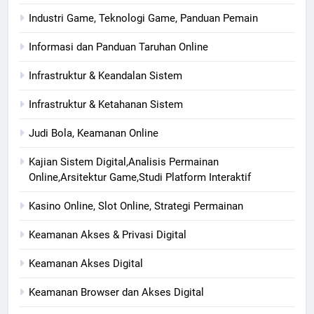
Industri Game, Teknologi Game, Panduan Pemain
Informasi dan Panduan Taruhan Online
Infrastruktur & Keandalan Sistem
Infrastruktur & Ketahanan Sistem
Judi Bola, Keamanan Online
Kajian Sistem Digital,Analisis Permainan
Online,Arsitektur Game,Studi Platform Interaktif
Kasino Online, Slot Online, Strategi Permainan
Keamanan Akses & Privasi Digital
Keamanan Akses Digital
Keamanan Browser dan Akses Digital