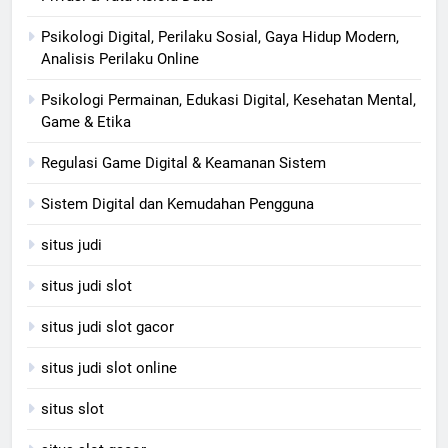
Psikologi Digital, Perilaku Sosial, Gaya Hidup Modern,
Analisis Perilaku Online
Psikologi Permainan, Edukasi Digital, Kesehatan Mental,
Game & Etika
Regulasi Game Digital & Keamanan Sistem
Sistem Digital dan Kemudahan Pengguna
situs judi
situs judi slot
situs judi slot gacor
situs judi slot online
situs slot