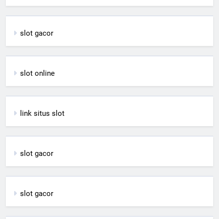
slot gacor
slot online
link situs slot
slot gacor
slot gacor