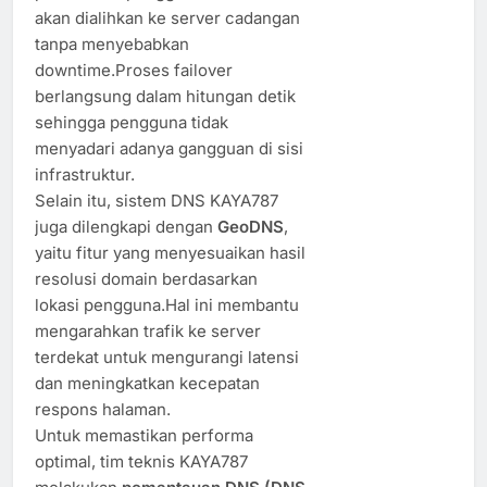
akan dialihkan ke server cadangan
tanpa menyebabkan
downtime.Proses failover
berlangsung dalam hitungan detik
sehingga pengguna tidak
menyadari adanya gangguan di sisi
infrastruktur.
Selain itu, sistem DNS KAYA787
juga dilengkapi dengan
GeoDNS
,
yaitu fitur yang menyesuaikan hasil
resolusi domain berdasarkan
lokasi pengguna.Hal ini membantu
mengarahkan trafik ke server
terdekat untuk mengurangi latensi
dan meningkatkan kecepatan
respons halaman.
Untuk memastikan performa
optimal, tim teknis KAYA787