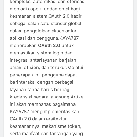
kompleks, autentikasi dan otorisasi
menjadi aspek fundamental bagi
keamanan sistem.OAuth 2.0 hadir
sebagai salah satu standar global
dalam pengelolaan akses antar
aplikasi dan pengguna.KAYA787
menerapkan
OAuth 2.0
untuk
memastikan sistem login dan
integrasi antarlayanan berjalan
aman, efisien, dan terukur.Melalui
penerapan ini, pengguna dapat
berinteraksi dengan berbagai
layanan tanpa harus berbagi
kredensial secara langsung.Artikel
ini akan membahas bagaimana
KAYA787 mengimplementasikan
OAuth 2.0 dalam arsitektur
keamanannya, mekanisme token,
serta manfaat dan tantangan yang