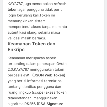
KAYA787 juga menerapkan
refresh
token
agar pengguna tidak perlu
login berulang kali.Token ini
memungkinkan sistem
memperbarui akses tanpa meminta
autentikasi ulang, selama masa
validasi masih berlaku.
Keamanan Token dan
Enkripsi
Keamanan merupakan aspek
terpenting dalam penerapan OAuth
2.0.KAYA787 menggunakan token
berbasis
JWT (JSON Web Token)
yang berisi informasi terenkripsi
tentang identitas pengguna dan
ruang lingkup (scope) akses.Token
ditandatangani menggunakan
algoritma
RS256 (RSA Signature