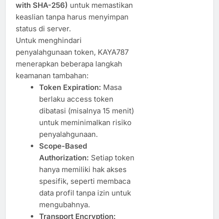
with SHA-256)
untuk memastikan
keaslian tanpa harus menyimpan
status di server.
Untuk menghindari
penyalahgunaan token, KAYA787
menerapkan beberapa langkah
keamanan tambahan:
Token Expiration:
Masa
berlaku access token
dibatasi (misalnya 15 menit)
untuk meminimalkan risiko
penyalahgunaan.
Scope-Based
Authorization:
Setiap token
hanya memiliki hak akses
spesifik, seperti membaca
data profil tanpa izin untuk
mengubahnya.
Transport Encryption: