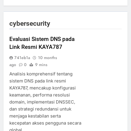
cybersecurity
Evaluasi Sistem DNS pada
Link Resmi KAYA787
741eb1a
10 months
ago
0
9 mins
Analisis komprehensif tentang
sistem DNS pada link resmi
KAYA787, mencakup konfigurasi
keamanan, performa resolusi
domain, implementasi DNSSEC,
dan strategi redundansi untuk
menjaga kestabilan serta
kecepatan akses pengguna secara
global.