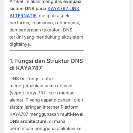
Artikel ini akan mengulas
evaluasi
sistem DNS pada
KAYA787 LINK
ALTERNATIF
, meliputi aspek
performa, keamanan, redundansi,
dan penerapan teknologi DNS
terkini yang mendukung ekosistem
digitalnya.
1. Fungsi dan Struktur DNS
di KAYA787
DNS berfungsi untuk
menerjemahkan nama domain
(seperti
) menjadi
kaya787.com
alamat IP yang dapat dipahami oleh
sistem jaringan internet.Platform
KAYA787 menggunakan
multi-level
DNS architecture
, di mana
permintaan pengguna dialihkan ke