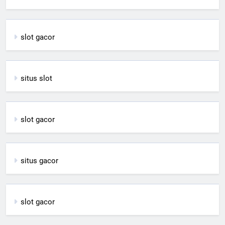
slot gacor
situs slot
slot gacor
situs gacor
slot gacor