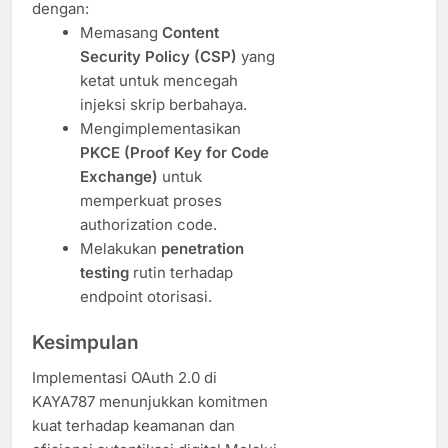
dengan:
Memasang
Content
Security Policy (CSP)
yang
ketat untuk mencegah
injeksi skrip berbahaya.
Mengimplementasikan
PKCE (Proof Key for Code
Exchange)
untuk
memperkuat proses
authorization code.
Melakukan
penetration
testing
rutin terhadap
endpoint otorisasi.
Kesimpulan
Implementasi OAuth 2.0 di
KAYA787 menunjukkan komitmen
kuat terhadap keamanan dan