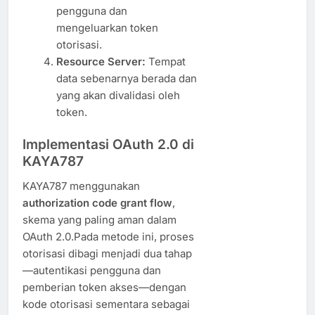
pengguna dan
mengeluarkan token
otorisasi.
Resource Server:
Tempat
data sebenarnya berada dan
yang akan divalidasi oleh
token.
Implementasi OAuth 2.0 di
KAYA787
KAYA787 menggunakan
authorization code grant flow
,
skema yang paling aman dalam
OAuth 2.0.Pada metode ini, proses
otorisasi dibagi menjadi dua tahap
—autentikasi pengguna dan
pemberian token akses—dengan
kode otorisasi sementara sebagai