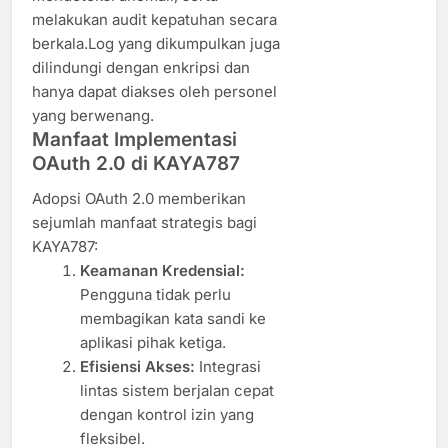
melakukan audit kepatuhan secara
berkala.Log yang dikumpulkan juga
dilindungi dengan enkripsi dan
hanya dapat diakses oleh personel
yang berwenang.
Manfaat Implementasi
OAuth 2.0 di KAYA787
Adopsi OAuth 2.0 memberikan
sejumlah manfaat strategis bagi
KAYA787:
Keamanan Kredensial:
Pengguna tidak perlu
membagikan kata sandi ke
aplikasi pihak ketiga.
Efisiensi Akses:
Integrasi
lintas sistem berjalan cepat
dengan kontrol izin yang
fleksibel.