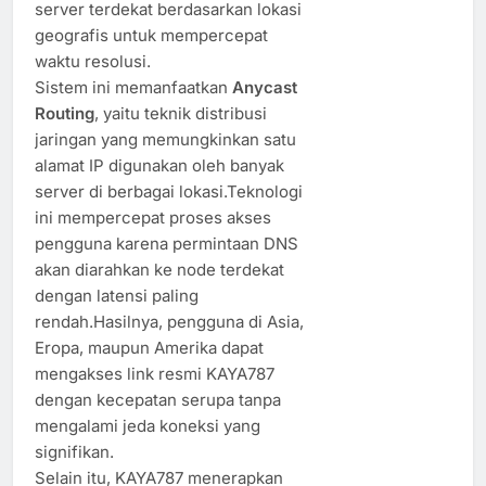
server terdekat berdasarkan lokasi
geografis untuk mempercepat
waktu resolusi.
Sistem ini memanfaatkan
Anycast
Routing
, yaitu teknik distribusi
jaringan yang memungkinkan satu
alamat IP digunakan oleh banyak
server di berbagai lokasi.Teknologi
ini mempercepat proses akses
pengguna karena permintaan DNS
akan diarahkan ke node terdekat
dengan latensi paling
rendah.Hasilnya, pengguna di Asia,
Eropa, maupun Amerika dapat
mengakses link resmi KAYA787
dengan kecepatan serupa tanpa
mengalami jeda koneksi yang
signifikan.
Selain itu, KAYA787 menerapkan