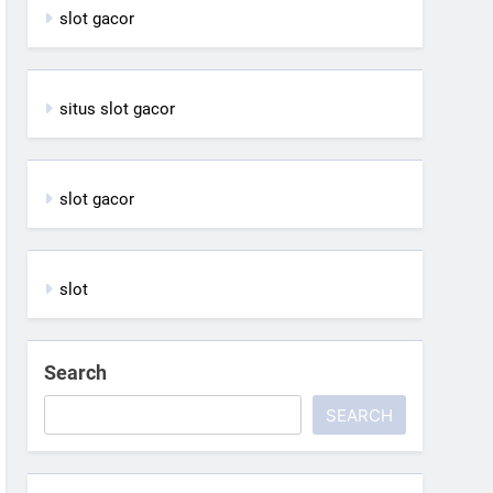
slot gacor
situs slot gacor
slot gacor
slot
Search
SEARCH