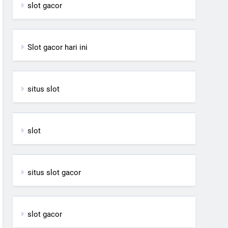
slot gacor
Slot gacor hari ini
situs slot
slot
situs slot gacor
slot gacor