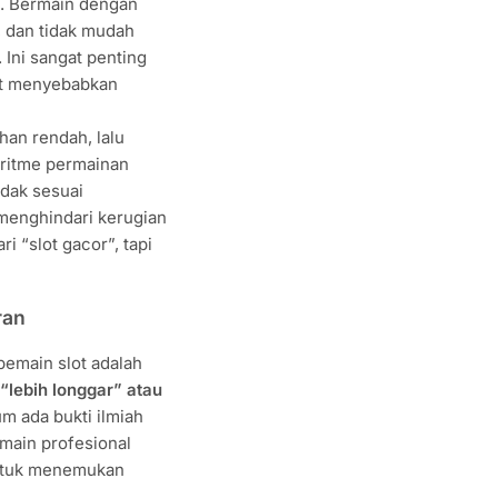
. Bermain dengan
, dan tidak mudah
Ini sangat penting
at menyebabkan
han rendah, lalu
 ritme permainan
idak sesuai
 menghindari kerugian
i “slot gacor”, tapi
ran
pemain slot adalah
“lebih longgar” atau
 ada bukti ilmiah
main profesional
untuk menemukan