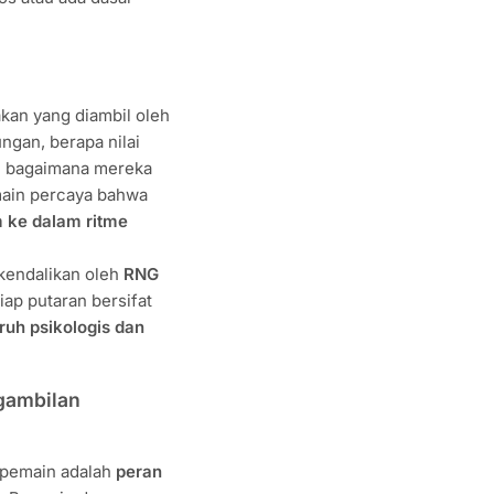
kan yang diambil oleh
ngan, berapa nilai
an bagaimana mereka
main percaya bahwa
m ke dalam ritme
kendalikan oleh
RNG
ap putaran bersifat
ruh psikologis dan
ngambilan
h pemain adalah
peran