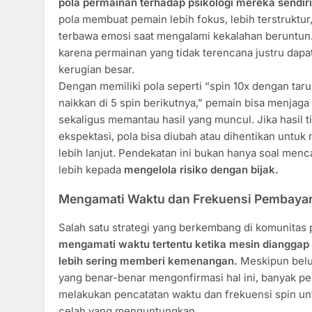
pola permainan terhadap psikologi mereka sendiri
pola membuat pemain lebih fokus, lebih terstruktur
terbawa emosi saat mengalami kekalahan beruntun. 
karena permainan yang tidak terencana justru dap
kerugian besar.
Dengan memiliki pola seperti “spin 10x dengan taru
naikkan di 5 spin berikutnya,” pemain bisa menjaga
sekaligus memantau hasil yang muncul. Jika hasil t
ekspektasi, pola bisa diubah atau dihentikan untuk
lebih lanjut. Pendekatan ini bukan hanya soal mencar
lebih kepada
mengelola risiko dengan bijak.
Mengamati Waktu dan Frekuensi Pembaya
Salah satu strategi yang berkembang di komunitas 
mengamati waktu tertentu ketika mesin dianggap 
lebih sering memberi kemenangan.
Meskipun belum
yang benar-benar mengonfirmasi hal ini, banyak pe
melakukan pencatatan waktu dan frekuensi spin 
celah yang menguntungkan.