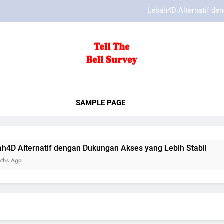
Lebah4D Alternatif de
Cara Mengenali Halam
LAE138 Login dan Cara M
l The Bell Survey
Slot Lebah4D dan Sistem Digital y
ei Tell The Bell Dan Berikan Pendapat Anda. Solusi Untuk Pen
Lebah4D Alternatif de
SAMPLE PAGE
Cara Mengenali Halam
LAE138 Login dan Cara M
tif dengan Dukungan Akses yang Lebih Stabil
Cara Meng
3 Months Ag