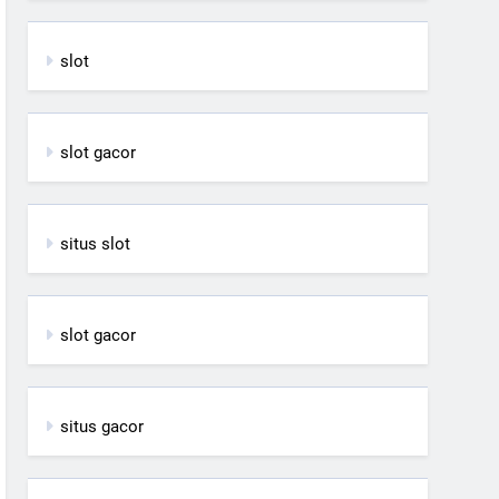
slot
slot gacor
situs slot
slot gacor
situs gacor