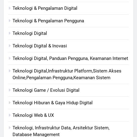
Teknologi & Pengalaman Digital
Teknologi & Pengalaman Pengguna
Teknologi Digital
Teknologi Digital & Inovasi
Teknologi Digital, Panduan Pengguna, Keamanan Internet
Teknologi Digital,Infrastruktur Platform,Sistem Akses
Online,Pengalaman Pengguna,Keamanan Sistem
Teknologi Game / Evolusi Digital
Teknologi Hiburan & Gaya Hidup Digital
Teknologi Web & UX
Teknologi, Infrastruktur Data, Arsitektur Sistem,
Database Management