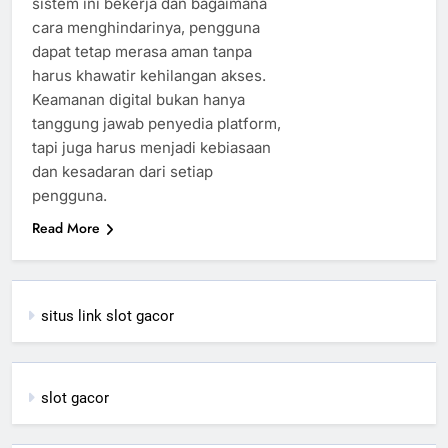
sistem ini bekerja dan bagaimana
cara menghindarinya, pengguna
dapat tetap merasa aman tanpa
harus khawatir kehilangan akses.
Keamanan digital bukan hanya
tanggung jawab penyedia platform,
tapi juga harus menjadi kebiasaan
dan kesadaran dari setiap
pengguna.
Read More
situs link slot gacor
slot gacor