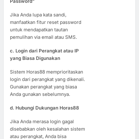
Password”
Jika Anda lupa kata sandi,
manfaatkan fitur reset password
untuk mendapatkan tautan
pemulihan via email atau SMS.
c.
Login dari Perangkat atau IP
yang Biasa Digunakan
Sistem Horas88 memprioritaskan
login dari perangkat yang dikenali.
Gunakan perangkat yang biasa
Anda gunakan sebelumnya.
d.
Hubungi Dukungan Horas88
Jika Anda merasa login gagal
disebabkan oleh kesalahan sistem
atau perangkat, Anda bisa