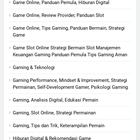
Game Online, Panduan Pemula, Hiburan Digital
Game Online, Review Provider, Panduan Slot
Game Online, Tips Gaming, Panduan Bermain, Strategi
Game
Game Slot Online Strategi Bermain Slot Manajemen
Keuangan Gaming Panduan Pemula Tips Gaming Aman
Gaming & Teknologi
Gaming Performance, Mindset & Improvement, Strategi
Permainan, Self-Development Gamer, Psikologi Gaming
Gaming, Analisis Digital, Edukasi Pemain
Gaming, Slot Online, Strategi Permainan
Gaming, Tips dan Trik, Keterampilan Pemain
Hiburan Digital & Rekomendasi Game