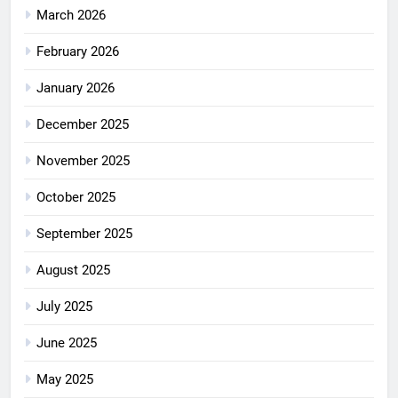
March 2026
February 2026
January 2026
December 2025
November 2025
October 2025
September 2025
August 2025
July 2025
June 2025
May 2025