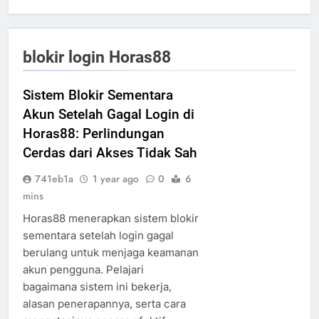
blokir login Horas88
Sistem Blokir Sementara
Akun Setelah Gagal Login di
Horas88: Perlindungan
Cerdas dari Akses Tidak Sah
741eb1a
1 year ago
0
6
mins
Horas88 menerapkan sistem blokir
sementara setelah login gagal
berulang untuk menjaga keamanan
akun pengguna. Pelajari
bagaimana sistem ini bekerja,
alasan penerapannya, serta cara