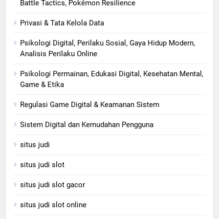
Battle Tactics, Pokémon Resilience
Privasi & Tata Kelola Data
Psikologi Digital, Perilaku Sosial, Gaya Hidup Modern,
Analisis Perilaku Online
Psikologi Permainan, Edukasi Digital, Kesehatan Mental,
Game & Etika
Regulasi Game Digital & Keamanan Sistem
Sistem Digital dan Kemudahan Pengguna
situs judi
situs judi slot
situs judi slot gacor
situs judi slot online