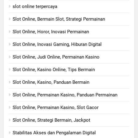
slot online terpercaya
Slot Online, Bermain Slot, Strategi Permainan
Slot Online, Horor, Inovasi Permainan
Slot Online, Inovasi Gaming, Hiburan Digital
Slot Online, Judi Online, Permainan Kasino
Slot Online, Kasino Online, Tips Bermain
Slot Online, Kasino, Panduan Bermain
Slot Online, Permainan Kasino, Panduan Permainan
Slot Online, Permainan Kasino, Slot Gacor
Slot Online, Strategi Bermain, Jackpot
Stabilitas Akses dan Pengalaman Digital