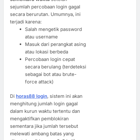
sejumlah percobaan login gagal
secara berurutan. Umumnya, ini
terjadi karena:
Salah mengetik password
atau username
Masuk dari perangkat asing
atau lokasi berbeda
Percobaan login cepat
secara berulang (terdeteksi
sebagai bot atau brute-
force attack)
Di
horas88 login
, sistem ini akan
menghitung jumlah login gagal
dalam kurun waktu tertentu dan
mengaktifkan pemblokiran
sementara jika jumlah tersebut
melewati ambang batas yang