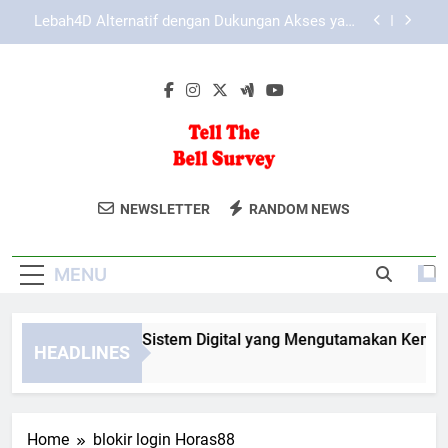
Skip
Cara Mengenali Halaman Slot Lebah4D yang
to
Aman Digunakan
content
LAE138 Login dan Cara Mengelola Informasi
Akun dengan Aman
Slot Lebah4D dan Sistem Digital yang
Mengutamakan Kemudahan Pengguna
Lebah4D Alternatif dengan Dukungan Akses yang
Lebih Stabil
Tell The Bell
Ikuti Survei Tell The Bell Dan Berikan
Cara Mengenali Halaman Slot Lebah4D yang
NEWSLETTER
RANDOM NEWS
Aman Digunakan
Survey
Pendapat Anda. Solusi Untuk
LAE138 Login dan Cara Mengelola Informasi
Pengalaman Makan Yang Lebih Baik.
Akun dengan Aman
MENU
ot Lebah4D dan Sistem Digital yang Mengutamakan Kemudah
HEADLINES
Months Ago
Home
blokir login Horas88