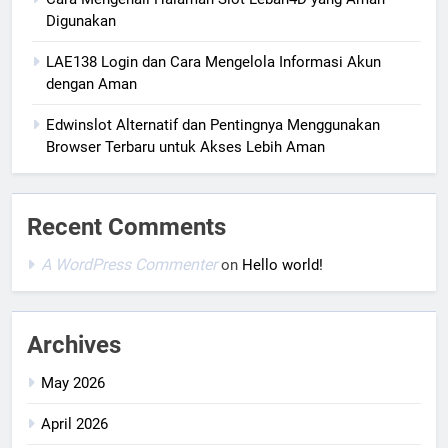
Digunakan
LAE138 Login dan Cara Mengelola Informasi Akun
dengan Aman
Edwinslot Alternatif dan Pentingnya Menggunakan
Browser Terbaru untuk Akses Lebih Aman
Recent Comments
A WordPress Commenter
on
Hello world!
Archives
May 2026
April 2026