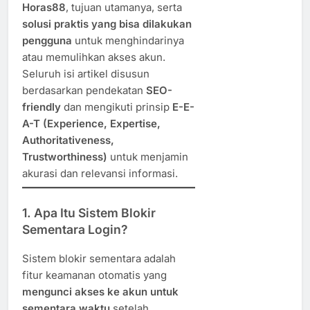
Horas88
, tujuan utamanya, serta
solusi praktis yang bisa dilakukan
pengguna
untuk menghindarinya
atau memulihkan akses akun.
Seluruh isi artikel disusun
berdasarkan pendekatan
SEO-
friendly
dan mengikuti prinsip
E-E-
A-T (Experience, Expertise,
Authoritativeness,
Trustworthiness)
untuk menjamin
akurasi dan relevansi informasi.
1. Apa Itu Sistem Blokir
Sementara Login?
Sistem blokir sementara adalah
fitur keamanan otomatis yang
mengunci akses ke akun untuk
sementara waktu
setelah