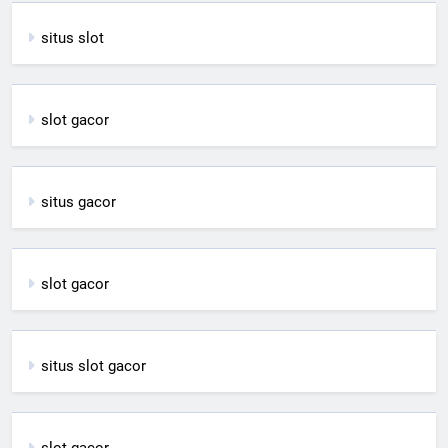
situs slot
slot gacor
situs gacor
slot gacor
situs slot gacor