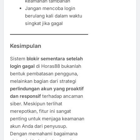
keamanan tambahan
Jangan mencoba login
berulang kali dalam waktu
singkat jika gagal
Kesimpulan
Sistem
blokir sementara setelah
login gagal
di Horas88 bukanlah
bentuk pembatasan pengguna,
melainkan bagian dari strategi
perlindungan akun yang proaktif
dan responsif
terhadap ancaman
siber. Meskipun terlihat
merepotkan, fitur ini sangat
penting untuk menjaga keamanan
akun Anda dari penyusup.
Dengan memahami bagaimana