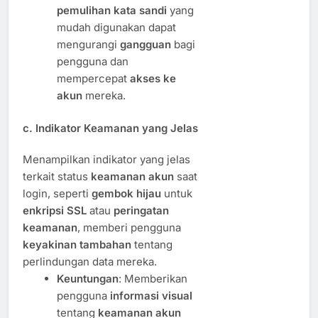
pemulihan kata sandi
yang
mudah digunakan dapat
mengurangi
gangguan
bagi
pengguna dan
mempercepat
akses ke
akun
mereka.
c.
Indikator Keamanan yang Jelas
Menampilkan indikator yang jelas
terkait status
keamanan akun
saat
login, seperti
gembok hijau
untuk
enkripsi SSL
atau
peringatan
keamanan
, memberi pengguna
keyakinan tambahan
tentang
perlindungan data mereka.
Keuntungan
: Memberikan
pengguna
informasi visual
tentang
keamanan akun