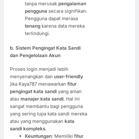
tanpa merusak
pengalaman
pengguna
secara signifikan.
Pengguna dapat merasa
tenang
karena data mereka
terlindungi.
b.
Sistem Pengingat Kata Sandi
dan Pengelolaan Akun
Proses login menjadi lebih
menyenangkan dan
user-friendly
jika Kaya787 menawarkan
fitur
pengingat kata sandi
yang aman
atau
manajer kata sandi
. Hal ini
sangat membantu bagi pengguna
yang sering lupa kata sandi mereka
atau yang menggunakan
kata
sandi kompleks
.
Keuntungan
: Memiliki
fitur