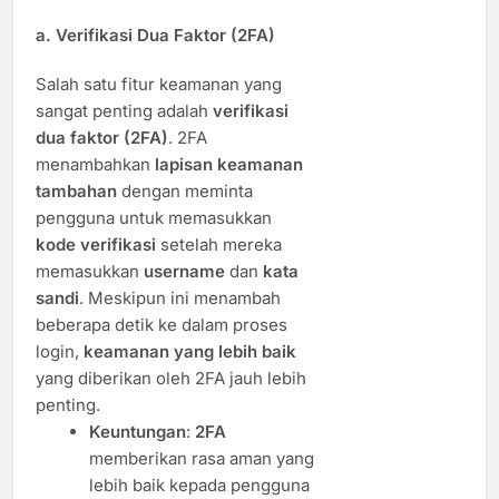
a.
Verifikasi Dua Faktor (2FA)
Salah satu fitur keamanan yang
sangat penting adalah
verifikasi
dua faktor (2FA)
. 2FA
menambahkan
lapisan keamanan
tambahan
dengan meminta
pengguna untuk memasukkan
kode verifikasi
setelah mereka
memasukkan
username
dan
kata
sandi
. Meskipun ini menambah
beberapa detik ke dalam proses
login,
keamanan yang lebih baik
yang diberikan oleh 2FA jauh lebih
penting.
Keuntungan
:
2FA
memberikan rasa aman yang
lebih baik kepada pengguna