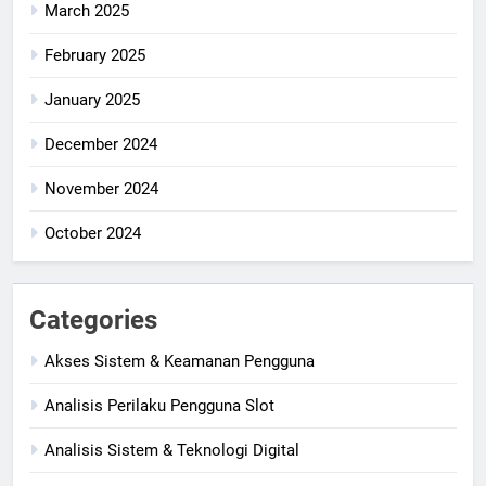
March 2025
February 2025
January 2025
December 2024
November 2024
October 2024
Categories
Akses Sistem & Keamanan Pengguna
Analisis Perilaku Pengguna Slot
Analisis Sistem & Teknologi Digital