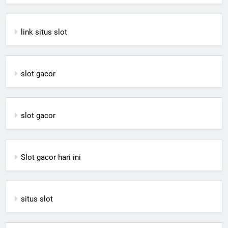
link situs slot
slot gacor
slot gacor
Slot gacor hari ini
situs slot