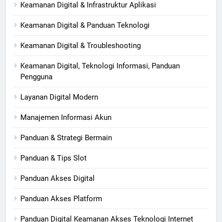
Keamanan Digital & Infrastruktur Aplikasi
Keamanan Digital & Panduan Teknologi
Keamanan Digital & Troubleshooting
Keamanan Digital, Teknologi Informasi, Panduan
Pengguna
Layanan Digital Modern
Manajemen Informasi Akun
Panduan & Strategi Bermain
Panduan & Tips Slot
Panduan Akses Digital
Panduan Akses Platform
Panduan Digital Keamanan Akses Teknologi Internet