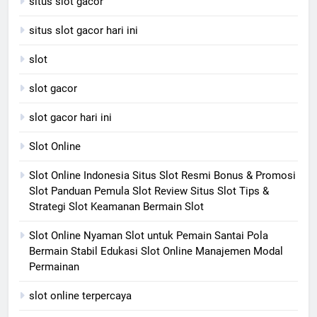
situs slot gacor
situs slot gacor hari ini
slot
slot gacor
slot gacor hari ini
Slot Online
Slot Online Indonesia Situs Slot Resmi Bonus & Promosi
Slot Panduan Pemula Slot Review Situs Slot Tips &
Strategi Slot Keamanan Bermain Slot
Slot Online Nyaman Slot untuk Pemain Santai Pola
Bermain Stabil Edukasi Slot Online Manajemen Modal
Permainan
slot online terpercaya