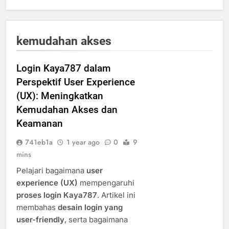
kemudahan akses
Login Kaya787 dalam
Perspektif User Experience
(UX): Meningkatkan
Kemudahan Akses dan
Keamanan
741eb1a
1 year ago
0
9
mins
Pelajari bagaimana
user
experience (UX)
mempengaruhi
proses login Kaya787
. Artikel ini
membahas
desain login yang
user-friendly
, serta bagaimana