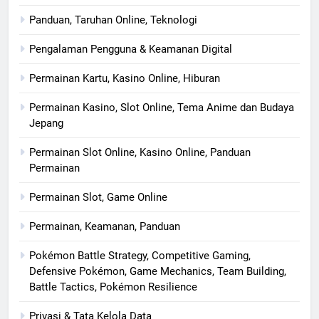
Panduan, Taruhan Online, Teknologi
Pengalaman Pengguna & Keamanan Digital
Permainan Kartu, Kasino Online, Hiburan
Permainan Kasino, Slot Online, Tema Anime dan Budaya
Jepang
Permainan Slot Online, Kasino Online, Panduan
Permainan
Permainan Slot, Game Online
Permainan, Keamanan, Panduan
Pokémon Battle Strategy, Competitive Gaming,
Defensive Pokémon, Game Mechanics, Team Building,
Battle Tactics, Pokémon Resilience
Privasi & Tata Kelola Data