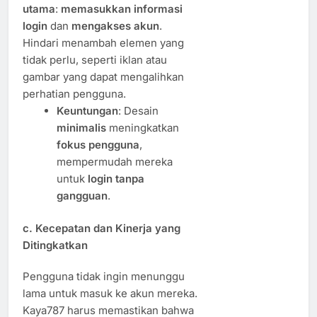
utama
:
memasukkan informasi
login
dan
mengakses akun
.
Hindari menambah elemen yang
tidak perlu, seperti iklan atau
gambar yang dapat mengalihkan
perhatian pengguna.
Keuntungan
: Desain
minimalis
meningkatkan
fokus pengguna
,
mempermudah mereka
untuk
login tanpa
gangguan
.
c.
Kecepatan dan Kinerja yang
Ditingkatkan
Pengguna tidak ingin menunggu
lama untuk masuk ke akun mereka.
Kaya787 harus memastikan bahwa