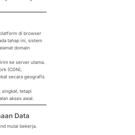
platform di browser
da tahap ini, sistem
alamat domain
kirim ke server utama.
ork (CDN),
ekat secara geografis
singkat, tetapi
tan akses awal.
maan Data
nd mulai bekerja.