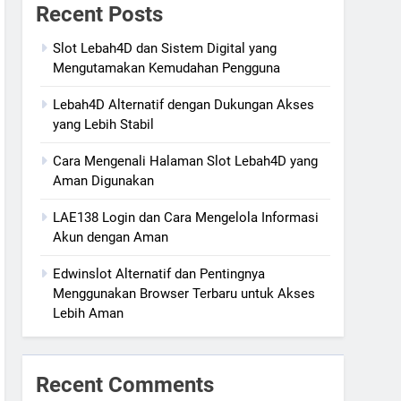
Recent Posts
Slot Lebah4D dan Sistem Digital yang
Mengutamakan Kemudahan Pengguna
Lebah4D Alternatif dengan Dukungan Akses
yang Lebih Stabil
Cara Mengenali Halaman Slot Lebah4D yang
Aman Digunakan
LAE138 Login dan Cara Mengelola Informasi
Akun dengan Aman
Edwinslot Alternatif dan Pentingnya
Menggunakan Browser Terbaru untuk Akses
Lebih Aman
Recent Comments