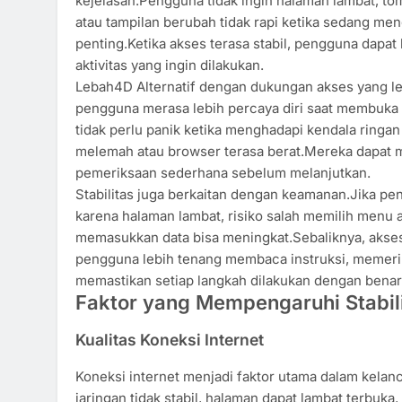
kejelasan.Pengguna tidak ingin halaman lambat, to
atau tampilan berubah tidak rapi ketika sedang me
penting.Ketika akses terasa stabil, pengguna dapat
aktivitas yang ingin dilakukan.
Lebah4D Alternatif dengan dukungan akses yang le
pengguna merasa lebih percaya diri saat membuka
tidak perlu panik ketika menghadapi kendala ringan
melemah atau browser terasa berat.Mereka dapat 
pemeriksaan sederhana sebelum melanjutkan.
Stabilitas juga berkaitan dengan keamanan.Jika p
karena halaman lambat, risiko salah memilih menu a
memasukkan data bisa meningkat.Sebaliknya, akse
pengguna lebih tenang membaca instruksi, memerik
memastikan setiap langkah dilakukan dengan benar
Faktor yang Mempengaruhi Stabil
Kualitas Koneksi Internet
Koneksi internet menjadi faktor utama dalam kelan
jaringan tidak stabil, halaman dapat lambat terbuka, 