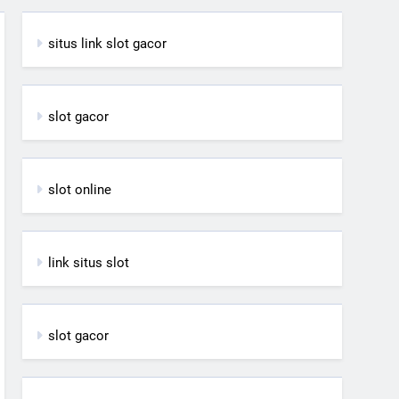
situs link slot gacor
slot gacor
slot online
link situs slot
slot gacor