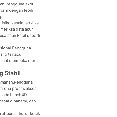
an.Pengguna aktif
form dengan lebih
p.
isiko kesalahan.Jika
meriksa data akun,
salahan kecil seperti
fesional.Pengguna
ang tertata,
n saat membuka menu
 Stabil
keamanan.Pengguna
karena proses akses
n pada Lebah4D
i dapat dipahami, dan
uf besar, huruf kecil,