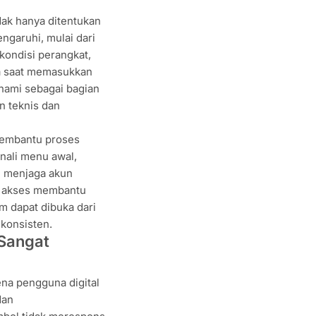
idak hanya ditentukan
ngaruhi, mulai dari
 kondisi perangkat,
a saat memasukkan
ahami sebagai bagian
 teknis dan
membantu proses
nali menu awal,
n menjaga akun
as akses membantu
rm dapat dibuka dari
konsisten.
Sangat
na pengguna digital
dan