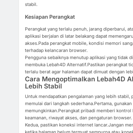
stabil.
Kesiapan Perangkat
Perangkat yang terlalu penuh, jarang diperbarui, at
aplikasi berjalan di latar belakang dapat memengar
akses.Pada perangkat mobile, kondisi memori san
terhadap kelancaran browser.
Pengguna sebaiknya menutup aplikasi yang tidak d
membuka Lebah4D Alternatif.Pastikan perangkat ti
terlalu berat agar halaman dapat dimuat dengan le
Cara Mengoptimalkan Lebah4D Alt
Lebih Stabil
Untuk mendapatkan pengalaman yang lebih stabil,
memulai dari langkah sederhana.Pertama, gunakan p
memungkinkan.Perangkat pribadi memberi kontrol l
keamanan, riwayat akses, dan pengaturan browser.
Kedua, pastikan koneksi internet lancar.Jangan m
ketika halaman belum termuat sempurna atau konek