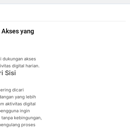
 Akses yang
i dukungan akses
vitas digital harian.
 Sisi
ering dicari
dangan yang lebih
 aktivitas digital
 pengguna ingin
tanpa kebingungan,
mengulang proses