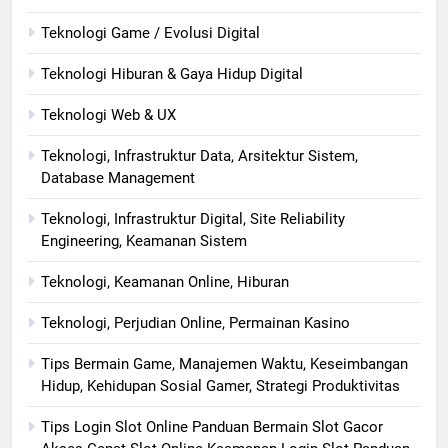
Teknologi Game / Evolusi Digital
Teknologi Hiburan & Gaya Hidup Digital
Teknologi Web & UX
Teknologi, Infrastruktur Data, Arsitektur Sistem,
Database Management
Teknologi, Infrastruktur Digital, Site Reliability
Engineering, Keamanan Sistem
Teknologi, Keamanan Online, Hiburan
Teknologi, Perjudian Online, Permainan Kasino
Tips Bermain Game, Manajemen Waktu, Keseimbangan
Hidup, Kehidupan Sosial Gamer, Strategi Produktivitas
Tips Login Slot Online Panduan Bermain Slot Gacor