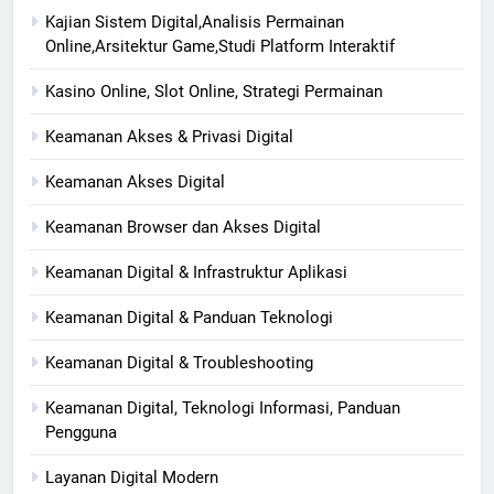
Kajian Sistem Digital,Analisis Permainan
Online,Arsitektur Game,Studi Platform Interaktif
Kasino Online, Slot Online, Strategi Permainan
Keamanan Akses & Privasi Digital
Keamanan Akses Digital
Keamanan Browser dan Akses Digital
Keamanan Digital & Infrastruktur Aplikasi
Keamanan Digital & Panduan Teknologi
Keamanan Digital & Troubleshooting
Keamanan Digital, Teknologi Informasi, Panduan
Pengguna
Layanan Digital Modern