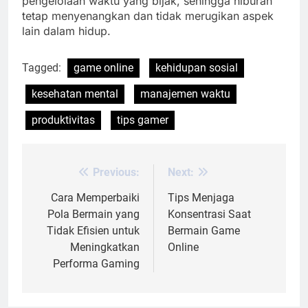
pengelolaan waktu yang bijak, sehingga hiburan
tetap menyenangkan dan tidak merugikan aspek
lain dalam hidup.
Tagged:
game online
kehidupan sosial
kesehatan mental
manajemen waktu
produktivitas
tips gamer
Previous:
Next:
Post
navigation
Cara Memperbaiki
Tips Menjaga
Pola Bermain yang
Konsentrasi Saat
Tidak Efisien untuk
Bermain Game
Meningkatkan
Online
Performa Gaming