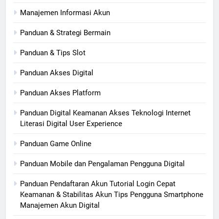
Manajemen Informasi Akun
Panduan & Strategi Bermain
Panduan & Tips Slot
Panduan Akses Digital
Panduan Akses Platform
Panduan Digital Keamanan Akses Teknologi Internet
Literasi Digital User Experience
Panduan Game Online
Panduan Mobile dan Pengalaman Pengguna Digital
Panduan Pendaftaran Akun Tutorial Login Cepat
Keamanan & Stabilitas Akun Tips Pengguna Smartphone
Manajemen Akun Digital