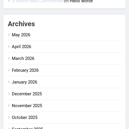
A WordPress Commenter
on
Hello world!
Archives
May 2026
April 2026
March 2026
February 2026
January 2026
December 2025
November 2025
October 2025