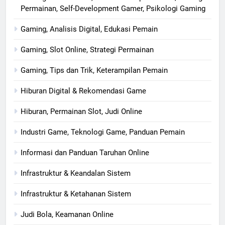
Permainan, Self-Development Gamer, Psikologi Gaming
Gaming, Analisis Digital, Edukasi Pemain
Gaming, Slot Online, Strategi Permainan
Gaming, Tips dan Trik, Keterampilan Pemain
Hiburan Digital & Rekomendasi Game
Hiburan, Permainan Slot, Judi Online
Industri Game, Teknologi Game, Panduan Pemain
Informasi dan Panduan Taruhan Online
Infrastruktur & Keandalan Sistem
Infrastruktur & Ketahanan Sistem
Judi Bola, Keamanan Online