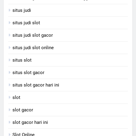
situs judi
situs judi slot
situs judi slot gacor
situs judi slot online
situs slot
situs slot gacor
situs slot gacor hari ini
slot
slot gacor
slot gacor hari ini
Slot Online