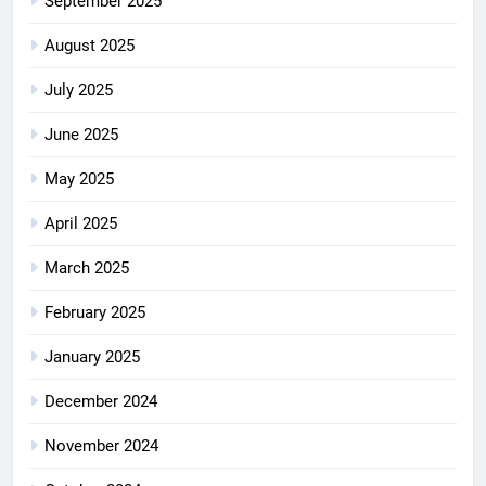
September 2025
August 2025
July 2025
June 2025
May 2025
April 2025
March 2025
February 2025
January 2025
December 2024
November 2024