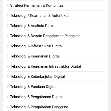
Strategi Permainan & Komunitas
Teknologi / Keamanan & Autentikasi
Teknologi & Analisis Data
Teknologi & Desain Pengalaman Pengguna
Teknologi & Infrastruktur Digital
Teknologi & Keamanan Digital
Teknologi & Keamanan Infrastruktur Digital
Teknologi & Keberlanjutan Digital
Teknologi & Panduan Digital
Teknologi & Pengalaman Digital
Teknologi & Pengalaman Pengguna