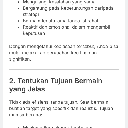
Mengulangi kesalahan yang sama
Bergantung pada keberuntungan daripada
strategi
Bermain terlalu lama tanpa istirahat
Reaktif dan emosional dalam mengambil
keputusan
Dengan mengetahui kebiasaan tersebut, Anda bisa
mulai melakukan perubahan kecil namun
signifikan.
2. Tentukan Tujuan Bermain
yang Jelas
Tidak ada efisiensi tanpa tujuan. Saat bermain,
buatlah target yang spesifik dan realistis. Tujuan
ini bisa berupa:
Meningkatkan akurasi tembakan