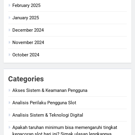
February 2025
January 2025
December 2024
November 2024
October 2024
Categories
Akses Sistem & Keamanan Pengguna
Analisis Perilaku Pengguna Slot
Analisis Sistem & Teknologi Digital
Apakah taruhan minimum bisa memengaruhi tingkat
kegacoran slot hari ini? Simak ulasan lengkapnya