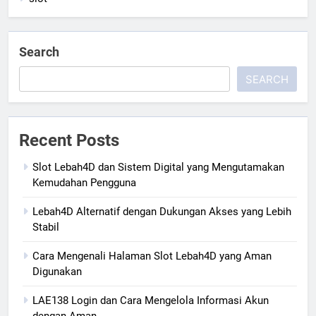
Search
SEARCH
Recent Posts
Slot Lebah4D dan Sistem Digital yang Mengutamakan
Kemudahan Pengguna
Lebah4D Alternatif dengan Dukungan Akses yang Lebih
Stabil
Cara Mengenali Halaman Slot Lebah4D yang Aman
Digunakan
LAE138 Login dan Cara Mengelola Informasi Akun