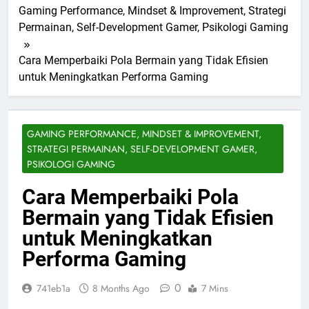
Gaming Performance, Mindset & Improvement, Strategi
Permainan, Self-Development Gamer, Psikologi Gaming
Cara Memperbaiki Pola Bermain yang Tidak Efisien
untuk Meningkatkan Performa Gaming
GAMING PERFORMANCE, MINDSET & IMPROVEMENT,
STRATEGI PERMAINAN, SELF-DEVELOPMENT GAMER,
PSIKOLOGI GAMING
Cara Memperbaiki Pola
Bermain yang Tidak Efisien
untuk Meningkatkan
Performa Gaming
0
741eb1a
8 Months Ago
7 Mins