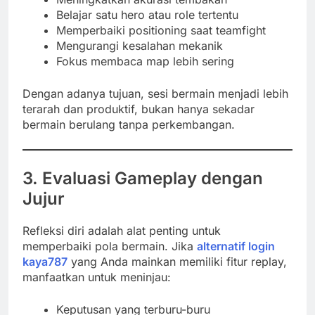
Belajar satu hero atau role tertentu
Memperbaiki positioning saat teamfight
Mengurangi kesalahan mekanik
Fokus membaca map lebih sering
Dengan adanya tujuan, sesi bermain menjadi lebih
terarah dan produktif, bukan hanya sekadar
bermain berulang tanpa perkembangan.
3. Evaluasi Gameplay dengan
Jujur
Refleksi diri adalah alat penting untuk
memperbaiki pola bermain. Jika
alternatif login
kaya787
yang Anda mainkan memiliki fitur replay,
manfaatkan untuk meninjau:
Keputusan yang terburu-buru