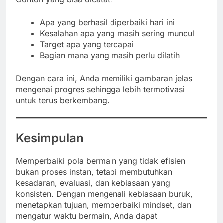
Apa yang berhasil diperbaiki hari ini
Kesalahan apa yang masih sering muncul
Target apa yang tercapai
Bagian mana yang masih perlu dilatih
Dengan cara ini, Anda memiliki gambaran jelas
mengenai progres sehingga lebih termotivasi
untuk terus berkembang.
Kesimpulan
Memperbaiki pola bermain yang tidak efisien
bukan proses instan, tetapi membutuhkan
kesadaran, evaluasi, dan kebiasaan yang
konsisten. Dengan mengenali kebiasaan buruk,
menetapkan tujuan, memperbaiki mindset, dan
mengatur waktu bermain, Anda dapat