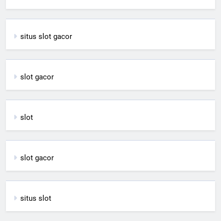
situs slot gacor
slot gacor
slot
slot gacor
situs slot