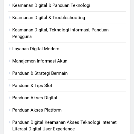
Keamanan Digital & Panduan Teknologi
Keamanan Digital & Troubleshooting
Keamanan Digital, Teknologi Informasi, Panduan
Pengguna
Layanan Digital Modern
Manajemen Informasi Akun
Panduan & Strategi Bermain
Panduan & Tips Slot
Panduan Akses Digital
Panduan Akses Platform
Panduan Digital Keamanan Akses Teknologi Internet
Literasi Digital User Experience