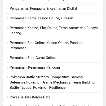
Pengalaman Pengguna & Keamanan Digital
Permainan Kartu, Kasino Online, Hiburan
Permainan Kasino, Slot Online, Tema Anime dan Budaya
Jepang
Permainan Slot Online, Kasino Online, Panduan
Permainan
Permainan Slot, Game Online
Permainan, Keamanan, Panduan
Pokémon Battle Strategy, Competitive Gaming,
Defensive Pokémon, Game Mechanics, Team Building,
Battle Tactics, Pokémon Resilience
Privasi & Tata Kelola Data