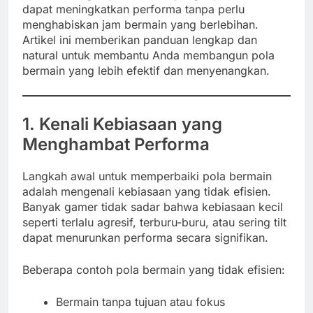
dapat meningkatkan performa tanpa perlu
menghabiskan jam bermain yang berlebihan.
Artikel ini memberikan panduan lengkap dan
natural untuk membantu Anda membangun pola
bermain yang lebih efektif dan menyenangkan.
1. Kenali Kebiasaan yang
Menghambat Performa
Langkah awal untuk memperbaiki pola bermain
adalah mengenali kebiasaan yang tidak efisien.
Banyak gamer tidak sadar bahwa kebiasaan kecil
seperti terlalu agresif, terburu-buru, atau sering tilt
dapat menurunkan performa secara signifikan.
Beberapa contoh pola bermain yang tidak efisien:
Bermain tanpa tujuan atau fokus