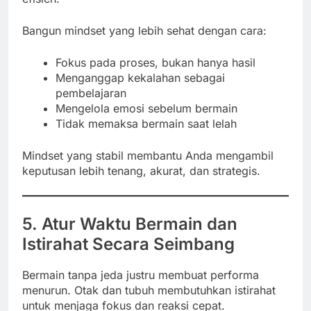
Bangun mindset yang lebih sehat dengan cara:
Fokus pada proses, bukan hanya hasil
Menganggap kekalahan sebagai
pembelajaran
Mengelola emosi sebelum bermain
Tidak memaksa bermain saat lelah
Mindset yang stabil membantu Anda mengambil
keputusan lebih tenang, akurat, dan strategis.
5. Atur Waktu Bermain dan
Istirahat Secara Seimbang
Bermain tanpa jeda justru membuat performa
menurun. Otak dan tubuh membutuhkan istirahat
untuk menjaga fokus dan reaksi cepat.