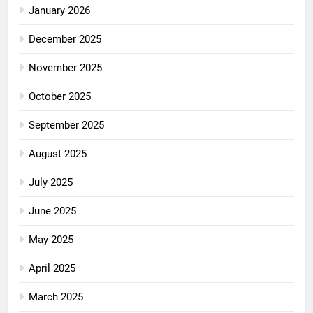
January 2026
December 2025
November 2025
October 2025
September 2025
August 2025
July 2025
June 2025
May 2025
April 2025
March 2025